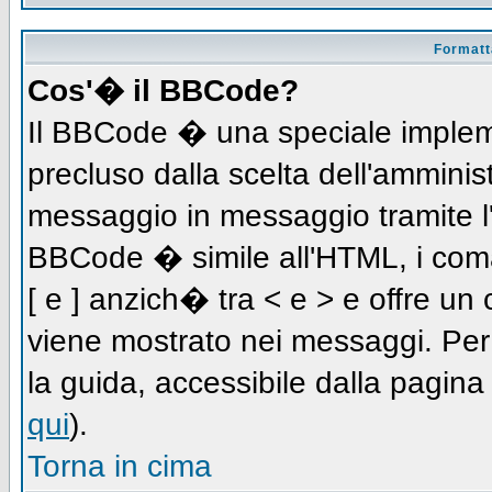
Formatta
Cos'� il BBCode?
Il BBCode � una speciale impleme
precluso dalla scelta dell'amminist
messaggio in messaggio tramite l'
BBCode � simile all'HTML, i coma
[ e ] anzich� tra < e > e offre u
viene mostrato nei messaggi. Per
la guida, accessibile dalla pagin
qui
).
Torna in cima