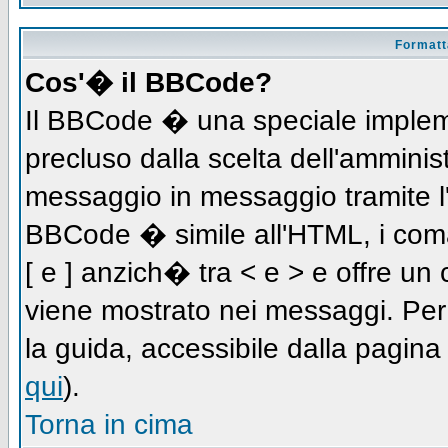
Formatta
Cos'� il BBCode?
Il BBCode � una speciale impleme
precluso dalla scelta dell'amminist
messaggio in messaggio tramite l'
BBCode � simile all'HTML, i coma
[ e ] anzich� tra < e > e offre u
viene mostrato nei messaggi. Per
la guida, accessibile dalla pagin
qui
).
Torna in cima