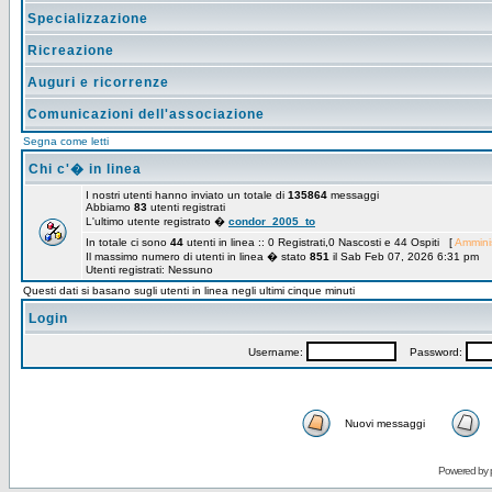
Specializzazione
Ricreazione
Auguri e ricorrenze
Comunicazioni dell'associazione
Segna come letti
Chi c'� in linea
I nostri utenti hanno inviato un totale di
135864
messaggi
Abbiamo
83
utenti registrati
L'ultimo utente registrato �
condor_2005_to
In totale ci sono
44
utenti in linea :: 0 Registrati,0 Nascosti e 44 Ospiti [
Amminis
Il massimo numero di utenti in linea � stato
851
il Sab Feb 07, 2026 6:31 pm
Utenti registrati: Nessuno
Questi dati si basano sugli utenti in linea negli ultimi cinque minuti
Login
Username:
Password:
Nuovi messaggi
Powered by