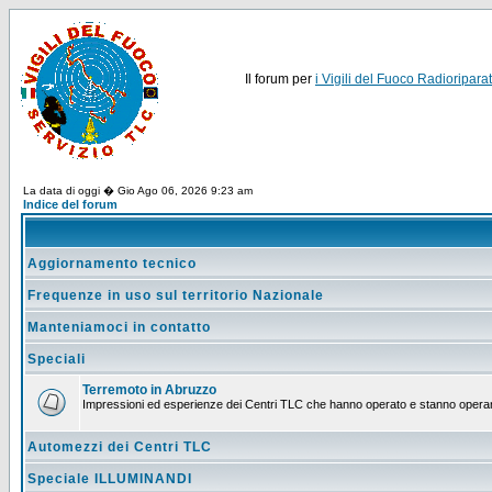
Il forum per
i Vigili del Fuoco Radioriparat
La data di oggi � Gio Ago 06, 2026 9:23 am
Indice del forum
Aggiornamento tecnico
Frequenze in uso sul territorio Nazionale
Manteniamoci in contatto
Speciali
Terremoto in Abruzzo
Impressioni ed esperienze dei Centri TLC che hanno operato e stanno operan
Automezzi dei Centri TLC
Speciale ILLUMINANDI