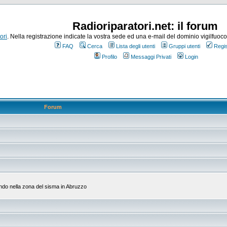
Radioriparatori.net: il forum
ori
. Nella registrazione indicate la vostra sede ed una e-mail del dominio vigilfuoco.it
FAQ
Cerca
Lista degli utenti
Gruppi utenti
Regis
Profilo
Messaggi Privati
Login
Forum
do nella zona del sisma in Abruzzo