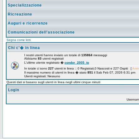
Specializzazione
Ricreazione
Auguri e ricorrenze
Comunicazioni dell'associazione
Segna come letti
Chi c'� in linea
I nostri utenti hanno inviato un totale di
135864
messaggi
Abbiamo
83
utenti registrati
L'ultimo utente registrato �
condor_2005_to
In totale ci sono
227
utenti in linea :: 0 Registrati,0 Nascosti e 227 Ospiti [
Ammi
Il massimo numero di utenti in linea � stato
851
il Sab Feb 07, 2026 6:31 pm
Utenti registrati: Nessuno
Questi dati si basano sugli utenti in linea negli ultimi cinque minuti
Login
Userna