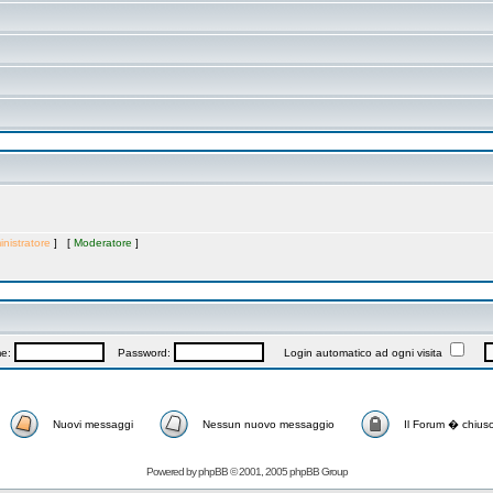
nistratore
] [
Moderatore
]
me:
Password:
Login automatico ad ogni visita
Nuovi messaggi
Nessun nuovo messaggio
Il Forum � chius
Powered by
phpBB
© 2001, 2005 phpBB Group