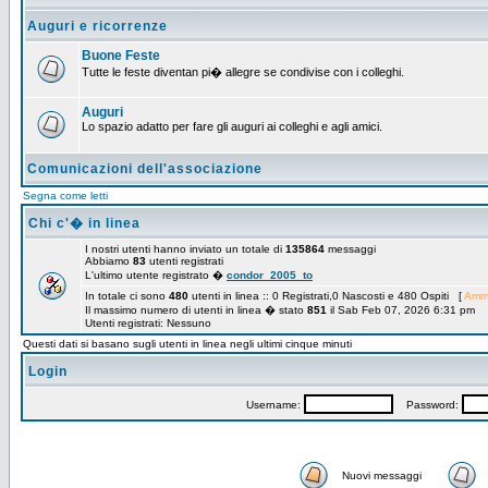
Auguri e ricorrenze
Buone Feste
Tutte le feste diventan pi� allegre se condivise con i colleghi.
Auguri
Lo spazio adatto per fare gli auguri ai colleghi e agli amici.
Comunicazioni dell'associazione
Segna come letti
Chi c'� in linea
I nostri utenti hanno inviato un totale di
135864
messaggi
Abbiamo
83
utenti registrati
L'ultimo utente registrato �
condor_2005_to
In totale ci sono
480
utenti in linea :: 0 Registrati,0 Nascosti e 480 Ospiti [
Ammi
Il massimo numero di utenti in linea � stato
851
il Sab Feb 07, 2026 6:31 pm
Utenti registrati: Nessuno
Questi dati si basano sugli utenti in linea negli ultimi cinque minuti
Login
Username:
Password:
Nuovi messaggi