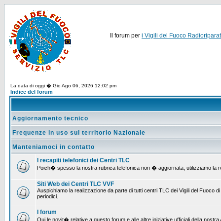
Il forum per
i Vigili del Fuoco Radioriparat
La data di oggi � Gio Ago 06, 2026 12:02 pm
Indice del forum
Aggiornamento tecnico
Frequenze in uso sul territorio Nazionale
Manteniamoci in contatto
I recapiti telefonici dei Centri TLC
Poich� spesso la nostra rubrica telefonica non � aggiornata, utilizziamo la rete
Siti Web dei Centri TLC VVF
Auspichiamo la realizzazione da parte di tutti centri TLC dei Vigili del Fuoco
periodici.
I forum
Qui le novit� relative a questo forum e alle altre iniziative ufficiali della nos