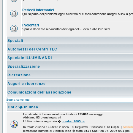
Pericoli informatici
Qui si parla dei problemi legati all'arrivo di e-mail contenenti allegati o link 
I Volontari
Spazio dedicato ai Volontari dei Vigili del Fuoco e alle loro sedi
Speciali
Automezzi dei Centri TLC
Speciale ILLUMINANDI
Specializzazione
Ricreazione
Auguri e ricorrenze
Comunicazioni dell'associazione
Segna come letti
Chi c'� in linea
I nostri utenti hanno inviato un totale di
135864
messaggi
Abbiamo
83
utenti registrati
L'ultimo utente registrato �
condor_2005_to
In totale ci sono
13
utenti in linea :: 0 Registrati,0 Nascosti e 13 Ospiti [
Amminis
Il massimo numero di utenti in linea � stato
851
il Sab Feb 07, 2026 6:31 pm