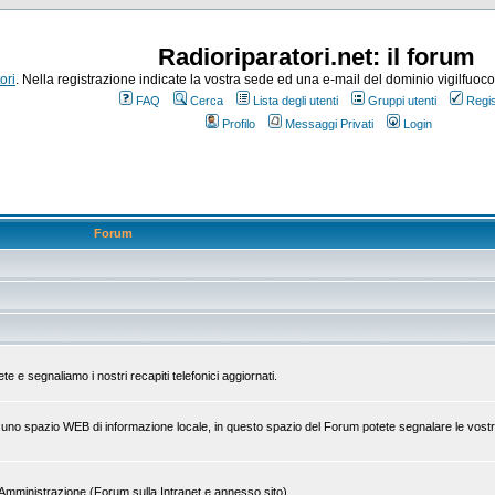
Radioriparatori.net: il forum
ori
. Nella registrazione indicate la vostra sede ed una e-mail del dominio vigilfuoco.it
FAQ
Cerca
Lista degli utenti
Gruppi utenti
Regis
Profilo
Messaggi Privati
Login
Forum
 e segnaliamo i nostri recapiti telefonici aggiornati.
 di uno spazio WEB di informazione locale, in questo spazio del Forum potete segnalare le vostr
tra Amministrazione (Forum sulla Intranet e annesso sito)