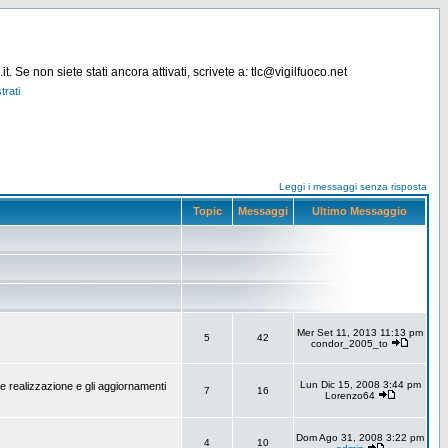
. Se non siete stati ancora attivati, scrivete a: tlc@vigilfuoco.net
trati
Leggi i messaggi senza risposta
Topic
Messaggi
Ultimo Messaggio
Mer Set 11, 2013 11:13 pm
5
42
condor_2005_to
Lun Dic 15, 2008 3:44 pm
e realizzazione e gli aggiornamenti
7
16
Lorenzo64
Dom Ago 31, 2008 3:22 pm
4
10