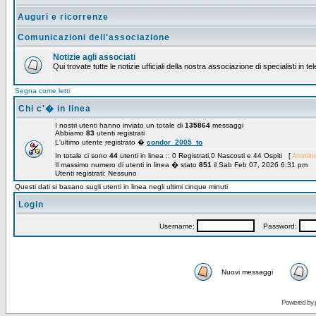
Auguri e ricorrenze
Comunicazioni dell'associazione
Notizie agli associati
Qui trovate tutte le notizie ufficiali della nostra associazione di specialisti in t
Segna come letti
Chi c'� in linea
I nostri utenti hanno inviato un totale di
135864
messaggi
Abbiamo
83
utenti registrati
L'ultimo utente registrato �
condor_2005_to
In totale ci sono
44
utenti in linea :: 0 Registrati,0 Nascosti e 44 Ospiti [
Amminis
Il massimo numero di utenti in linea � stato
851
il Sab Feb 07, 2026 6:31 pm
Utenti registrati: Nessuno
Questi dati si basano sugli utenti in linea negli ultimi cinque minuti
Login
Username:
Password:
Nuovi messaggi
Powered by