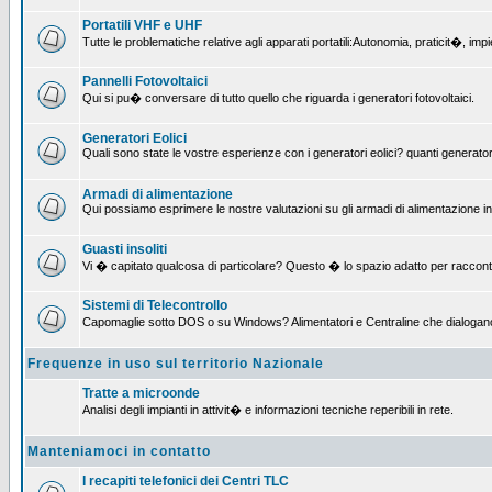
Portatili VHF e UHF
Tutte le problematiche relative agli apparati portatili:Autonomia, praticit�, i
Pannelli Fotovoltaici
Qui si pu� conversare di tutto quello che riguarda i generatori fotovoltaici.
Generatori Eolici
Quali sono state le vostre esperienze con i generatori eolici? quanti generatori
Armadi di alimentazione
Qui possiamo esprimere le nostre valutazioni su gli armadi di alimentazione insta
Guasti insoliti
Vi � capitato qualcosa di particolare? Questo � lo spazio adatto per raccont
Sistemi di Telecontrollo
Capomaglie sotto DOS o su Windows? Alimentatori e Centraline che dialogano con
Frequenze in uso sul territorio Nazionale
Tratte a microonde
Analisi degli impianti in attivit� e informazioni tecniche reperibili in rete.
Manteniamoci in contatto
I recapiti telefonici dei Centri TLC