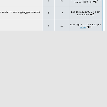
5
42
condor_2005_to
Lun Dic 15, 2008 3:44 pm
e realizzazione e gli aggiornamenti
7
16
Lorenzo64
Dom Ago 31, 2008 3:22 pm
4
10
admin
Sab Mag 19, 2007 2:58 pm
1
1
admin
0
0
Nessun Messaggio
Mer Lug 01, 2009 7:20 pm
2
14
tornatore
Gio Apr 10, 2008 5:39 pm
14
89
marcuss
Ven Giu 18, 2010 10:56 pm