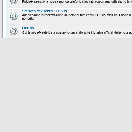
Poich� spesso la nostra rubrica telefonica non � aggiornata, utilizziamo la rete
Siti Web dei Centri TLC VVF
Auspichiamo la realizzazione da parte di tutti centri TLC dei Vigili del Fuoco
periodici.
I forum
Qui le novit� relative a questo forum e alle altre iniziative ufficiali della nos
Pericoli informatici
Qui si parla dei problemi legati all'arrivo di e-mail contenenti allegati o link 
I Volontari
Spazio dedicato ai Volontari dei Vigili del Fuoco e alle loro sedi
Speciali
Terremoto in Abruzzo
Impressioni ed esperienze dei Centri TLC che hanno operato e stanno operan
Automezzi dei Centri TLC
Problematiche degli automezzi
Postate qui tutte le segnalazioni di guasti e inconvenienti relative ai mezzi in 
Speciale ILLUMINANDI
Pozzo dei desideri