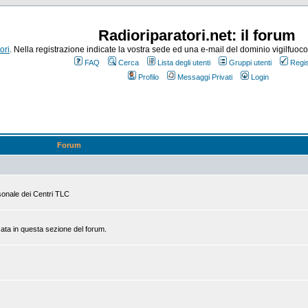
Radioriparatori.net: il forum
ori
. Nella registrazione indicate la vostra sede ed una e-mail del dominio vigilfuoco.it
FAQ
Cerca
Lista degli utenti
Gruppi utenti
Regis
Profilo
Messaggi Privati
Login
Forum
rsonale dei Centri TLC
zata in questa sezione del forum.