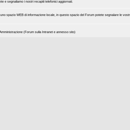
 e segnaliamo i nostri recapiti telefonici aggiornati.
 di uno spazio WEB di informazione locale, in questo spazio del Forum potete segnalare le vostr
tra Amministrazione (Forum sulla Intranet e annesso sito)
a programmi malevoli. Raccontate le vostre esperienze.
do nella zona del sisma in Abruzzo
dotazione ai Centri TLC.