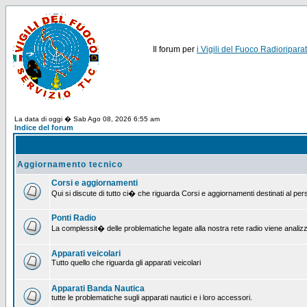
Il forum per
i Vigili del Fuoco Radioriparat
La data di oggi � Sab Ago 08, 2026 6:55 am
Indice del forum
Aggiornamento tecnico
Corsi e aggiornamenti
Qui si discute di tutto ci� che riguarda Corsi e aggiornamenti destinati al pe
Ponti Radio
La complessit� delle problematiche legate alla nostra rete radio viene analiz
Apparati veicolari
Tutto quello che riguarda gli apparati veicolari
Apparati Banda Nautica
tutte le problematiche sugli apparati nautici e i loro accessori.