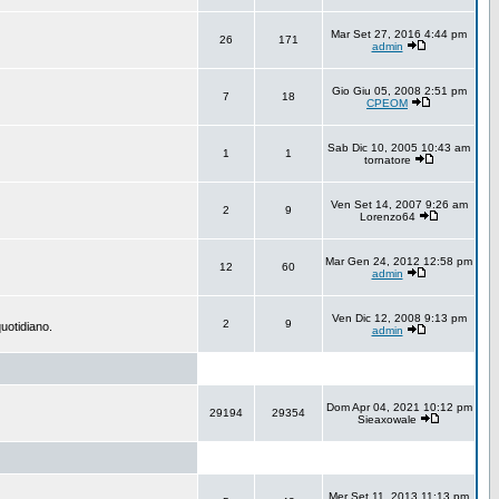
Mar Set 27, 2016 4:44 pm
26
171
admin
Gio Giu 05, 2008 2:51 pm
7
18
CPEOM
Sab Dic 10, 2005 10:43 am
1
1
tornatore
Ven Set 14, 2007 9:26 am
2
9
Lorenzo64
Mar Gen 24, 2012 12:58 pm
12
60
admin
Ven Dic 12, 2008 9:13 pm
2
9
uotidiano.
admin
Dom Apr 04, 2021 10:12 pm
29194
29354
Sieaxowale
Mer Set 11, 2013 11:13 pm