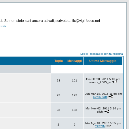
. Se non siete stati ancora attivati, scrivete a: tlc@vigilfuoco.net
trati
Leggi i messaggi senza risposta
Topic
Messaggi
Ultimo Messaggio
Gio Ott 20, 2011 5:10 pm
23
161
condor_2005_to
Lun Mar 14, 2016 11:55 pm
23
123
nicola.fratti
Mer Nov 02, 2011 3:14 pm
28
188
silchi
Mer Ago 01, 2007 5:55 pm
2
5
CPEOM