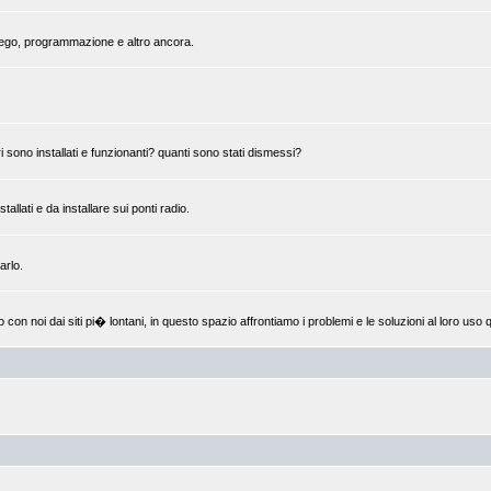
mpiego, programmazione e altro ancora.
 sono installati e funzionanti? quanti sono stati dismessi?
llati e da installare sui ponti radio.
arlo.
 noi dai siti pi� lontani, in questo spazio affrontiamo i problemi e le soluzioni al loro uso q