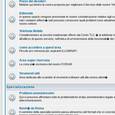
Pozzo dei desideri
Mettete qui dentro la vostra proposta per migliorare il Servizio delle nostre T
Editoriale
In questo spazio vengono presentate le nostre considerazione relative agli svil
tutti i visitatori affinch� tutti possano conoscere quali problemi sono attualmen
nostro settore.
Telefonia Mobile
Complementare al servizio tradizionale offerto dai Centri TLC � la telefonia mo
all'utilizzo di questo servizio, nell'ottica di un'estensione della funzionalit� dei 
come accedere a quest'area
Piccolo pro memoria per aspiranti ILLUMINATI.
Area super riservata
La zona pi� esclusiva del nostro FORUM
Strumenti utili
Area dedicata allo scambio di strumenti software utili alla nostra attivit�.
Specializzazione
Problemi amministrativi
Qui si possono affrontare tutte le problematiche di tipo amministrativo legate all
telecomunicazioni.
Novit� da Roma
Il cammino della specializzazione passa attraverso atti formali che si concret