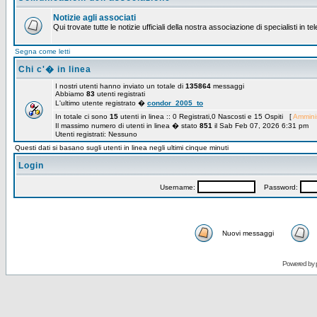
Notizie agli associati
Qui trovate tutte le notizie ufficiali della nostra associazione di specialisti in t
Segna come letti
Chi c'� in linea
I nostri utenti hanno inviato un totale di
135864
messaggi
Abbiamo
83
utenti registrati
L'ultimo utente registrato �
condor_2005_to
In totale ci sono
15
utenti in linea :: 0 Registrati,0 Nascosti e 15 Ospiti [
Amminis
Il massimo numero di utenti in linea � stato
851
il Sab Feb 07, 2026 6:31 pm
Utenti registrati: Nessuno
Questi dati si basano sugli utenti in linea negli ultimi cinque minuti
Login
Username:
Password:
Nuovi messaggi
Powered by