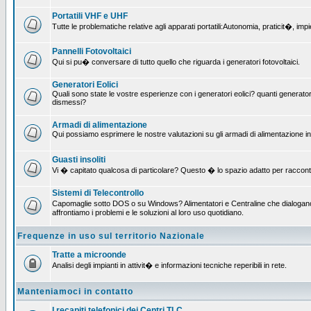
Portatili VHF e UHF
Tutte le problematiche relative agli apparati portatili:Autonomia, praticit�, i
Pannelli Fotovoltaici
Qui si pu� conversare di tutto quello che riguarda i generatori fotovoltaici.
Generatori Eolici
Quali sono state le vostre esperienze con i generatori eolici? quanti generatori
dismessi?
Armadi di alimentazione
Qui possiamo esprimere le nostre valutazioni su gli armadi di alimentazione insta
Guasti insoliti
Vi � capitato qualcosa di particolare? Questo � lo spazio adatto per raccont
Sistemi di Telecontrollo
Capomaglie sotto DOS o su Windows? Alimentatori e Centraline che dialogano c
affrontiamo i problemi e le soluzioni al loro uso quotidiano.
Frequenze in uso sul territorio Nazionale
Tratte a microonde
Analisi degli impianti in attivit� e informazioni tecniche reperibili in rete.
Manteniamoci in contatto
I recapiti telefonici dei Centri TLC