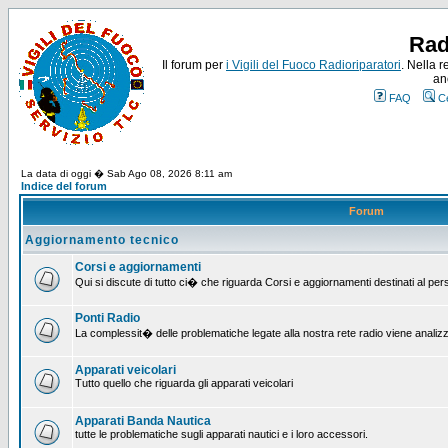
Rad
Il forum per
i Vigili del Fuoco Radioriparatori
. Nella r
an
FAQ
C
La data di oggi � Sab Ago 08, 2026 8:11 am
Indice del forum
Forum
Aggiornamento tecnico
Corsi e aggiornamenti
Qui si discute di tutto ci� che riguarda Corsi e aggiornamenti destinati al pe
Ponti Radio
La complessit� delle problematiche legate alla nostra rete radio viene analiz
Apparati veicolari
Tutto quello che riguarda gli apparati veicolari
Apparati Banda Nautica
tutte le problematiche sugli apparati nautici e i loro accessori.