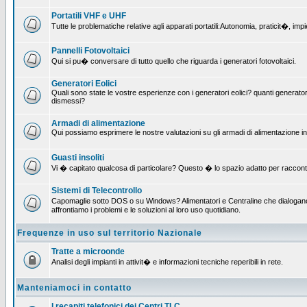
Portatili VHF e UHF
Tutte le problematiche relative agli apparati portatili:Autonomia, praticit�, i
Pannelli Fotovoltaici
Qui si pu� conversare di tutto quello che riguarda i generatori fotovoltaici.
Generatori Eolici
Quali sono state le vostre esperienze con i generatori eolici? quanti generatori
dismessi?
Armadi di alimentazione
Qui possiamo esprimere le nostre valutazioni su gli armadi di alimentazione insta
Guasti insoliti
Vi � capitato qualcosa di particolare? Questo � lo spazio adatto per raccont
Sistemi di Telecontrollo
Capomaglie sotto DOS o su Windows? Alimentatori e Centraline che dialogano c
affrontiamo i problemi e le soluzioni al loro uso quotidiano.
Frequenze in uso sul territorio Nazionale
Tratte a microonde
Analisi degli impianti in attivit� e informazioni tecniche reperibili in rete.
Manteniamoci in contatto
I recapiti telefonici dei Centri TLC