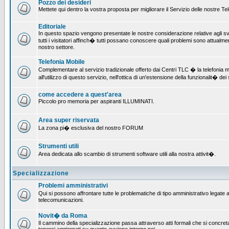
Pozzo dei desideri
Mettete qui dentro la vostra proposta per migliorare il Servizio delle nostre T
Editoriale
In questo spazio vengono presentate le nostre considerazione relative agli svil
tutti i visitatori affinch� tutti possano conoscere quali problemi sono attualmen
nostro settore.
Telefonia Mobile
Complementare al servizio tradizionale offerto dai Centri TLC � la telefonia mo
all'utilizzo di questo servizio, nell'ottica di un'estensione della funzionalit� dei 
come accedere a quest'area
Piccolo pro memoria per aspiranti ILLUMINATI.
Area super riservata
La zona pi� esclusiva del nostro FORUM
Strumenti utili
Area dedicata allo scambio di strumenti software utili alla nostra attivit�.
Specializzazione
Problemi amministrativi
Qui si possono affrontare tutte le problematiche di tipo amministrativo legate all
telecomunicazioni.
Novit� da Roma
Il cammino della specializzazione passa attraverso atti formali che si concret