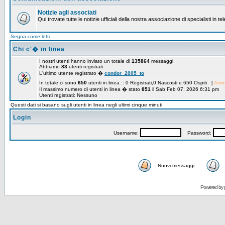
Notizie agli associati
Qui trovate tutte le notizie ufficiali della nostra associazione di specialisti in t
Segna come letti
Chi c'� in linea
I nostri utenti hanno inviato un totale di
135864
messaggi
Abbiamo
83
utenti registrati
L'ultimo utente registrato �
condor_2005_to
In totale ci sono
650
utenti in linea :: 0 Registrati,0 Nascosti e 650 Ospiti [
Ammi
Il massimo numero di utenti in linea � stato
851
il Sab Feb 07, 2026 6:31 pm
Utenti registrati: Nessuno
Questi dati si basano sugli utenti in linea negli ultimi cinque minuti
Login
Username:
Password:
Nuovi messaggi
Powered by