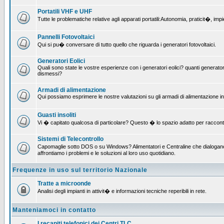
Portatili VHF e UHF
Tutte le problematiche relative agli apparati portatili:Autonomia, praticit�, i
Pannelli Fotovoltaici
Qui si pu� conversare di tutto quello che riguarda i generatori fotovoltaici.
Generatori Eolici
Quali sono state le vostre esperienze con i generatori eolici? quanti generatori
dismessi?
Armadi di alimentazione
Qui possiamo esprimere le nostre valutazioni su gli armadi di alimentazione insta
Guasti insoliti
Vi � capitato qualcosa di particolare? Questo � lo spazio adatto per raccont
Sistemi di Telecontrollo
Capomaglie sotto DOS o su Windows? Alimentatori e Centraline che dialogano c
affrontiamo i problemi e le soluzioni al loro uso quotidiano.
Frequenze in uso sul territorio Nazionale
Tratte a microonde
Analisi degli impianti in attivit� e informazioni tecniche reperibili in rete.
Manteniamoci in contatto
I recapiti telefonici dei Centri TLC