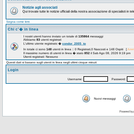
Notizie agli associati
Qui trovate tutte le notizie ufficiali della nostra associazione di specialisti in t
Segna come letti
Chi c'� in linea
I nostri utenti hanno inviato un totale di
135864
messaggi
Abbiamo
83
utenti registrati
L'ultimo utente registrato �
condor_2005_to
In totale ci sono
148
utenti in linea :: 0 Registrati,0 Nascosti e 148 Ospiti [
Ammi
Il massimo numero di utenti in linea � stato
852
il Sab Ago 08, 2026 9:19 pm
Utenti registrati: Nessuno
Questi dati si basano sugli utenti in linea negli ultimi cinque minuti
Login
Username:
Password:
Nuovi messaggi
Powered by