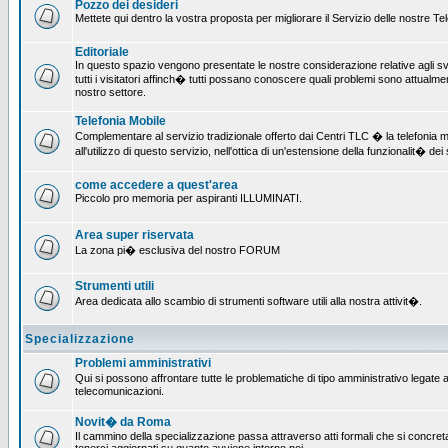
Pozzo dei desideri
Mettete qui dentro la vostra proposta per migliorare il Servizio delle nostre T
Editoriale
In questo spazio vengono presentate le nostre considerazione relative agli svil
tutti i visitatori affinch� tutti possano conoscere quali problemi sono attualmen
nostro settore.
Telefonia Mobile
Complementare al servizio tradizionale offerto dai Centri TLC � la telefonia mo
all'utilizzo di questo servizio, nell'ottica di un'estensione della funzionalit� dei 
come accedere a quest'area
Piccolo pro memoria per aspiranti ILLUMINATI.
Area super riservata
La zona pi� esclusiva del nostro FORUM
Strumenti utili
Area dedicata allo scambio di strumenti software utili alla nostra attivit�.
Specializzazione
Problemi amministrativi
Qui si possono affrontare tutte le problematiche di tipo amministrativo legate all
telecomunicazioni.
Novit� da Roma
Il cammino della specializzazione passa attraverso atti formali che si concret