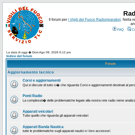
Rad
Il forum per
i Vigili del Fuoco Radioriparatori
. Nella r
an
FAQ
C
La data di oggi � Dom Ago 09, 2026 6:12 pm
Indice del forum
Forum
Aggiornamento tecnico
Corsi e aggiornamenti
Qui si discute di tutto ci� che riguarda Corsi e aggiornamenti destinati al pe
Ponti Radio
La complessit� delle problematiche legate alla nostra rete radio viene analiz
Apparati veicolari
Tutto quello che riguarda gli apparati veicolari
Apparati Banda Nautica
tutte le problematiche sugli apparati nautici e i loro accessori.