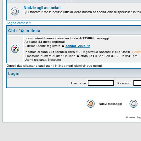
Notizie agli associati
Qui trovate tutte le notizie ufficiali della nostra associazione di specialisti in t
Segna come letti
Chi c'� in linea
I nostri utenti hanno inviato un totale di
135864
messaggi
Abbiamo
83
utenti registrati
L'ultimo utente registrato �
condor_2005_to
In totale ci sono
685
utenti in linea :: 0 Registrati,0 Nascosti e 685 Ospiti [
Ammi
Il massimo numero di utenti in linea � stato
851
il Sab Feb 07, 2026 6:31 pm
Utenti registrati: Nessuno
Questi dati si basano sugli utenti in linea negli ultimi cinque minuti
Login
Username:
Password:
Nuovi messaggi
Powered by