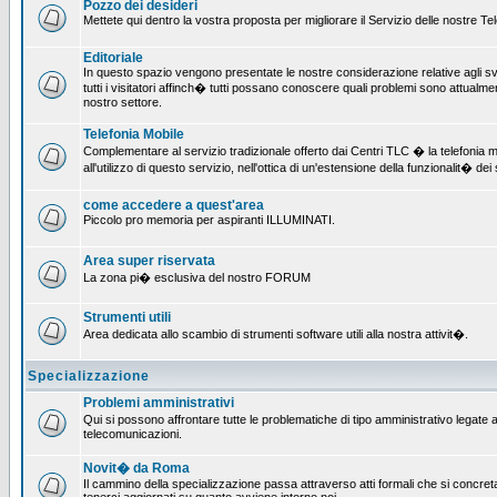
Pozzo dei desideri
Mettete qui dentro la vostra proposta per migliorare il Servizio delle nostre T
Editoriale
In questo spazio vengono presentate le nostre considerazione relative agli svil
tutti i visitatori affinch� tutti possano conoscere quali problemi sono attualmen
nostro settore.
Telefonia Mobile
Complementare al servizio tradizionale offerto dai Centri TLC � la telefonia mo
all'utilizzo di questo servizio, nell'ottica di un'estensione della funzionalit� dei 
come accedere a quest'area
Piccolo pro memoria per aspiranti ILLUMINATI.
Area super riservata
La zona pi� esclusiva del nostro FORUM
Strumenti utili
Area dedicata allo scambio di strumenti software utili alla nostra attivit�.
Specializzazione
Problemi amministrativi
Qui si possono affrontare tutte le problematiche di tipo amministrativo legate all
telecomunicazioni.
Novit� da Roma
Il cammino della specializzazione passa attraverso atti formali che si concret