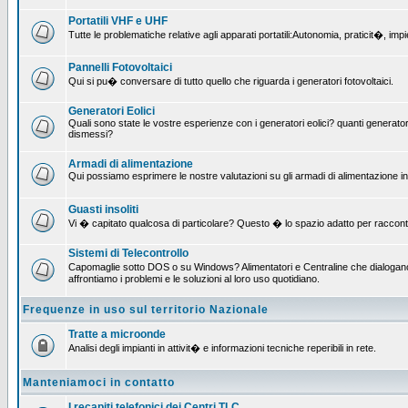
Portatili VHF e UHF
Tutte le problematiche relative agli apparati portatili:Autonomia, praticit�, i
Pannelli Fotovoltaici
Qui si pu� conversare di tutto quello che riguarda i generatori fotovoltaici.
Generatori Eolici
Quali sono state le vostre esperienze con i generatori eolici? quanti generatori
dismessi?
Armadi di alimentazione
Qui possiamo esprimere le nostre valutazioni su gli armadi di alimentazione insta
Guasti insoliti
Vi � capitato qualcosa di particolare? Questo � lo spazio adatto per raccont
Sistemi di Telecontrollo
Capomaglie sotto DOS o su Windows? Alimentatori e Centraline che dialogano c
affrontiamo i problemi e le soluzioni al loro uso quotidiano.
Frequenze in uso sul territorio Nazionale
Tratte a microonde
Analisi degli impianti in attivit� e informazioni tecniche reperibili in rete.
Manteniamoci in contatto
I recapiti telefonici dei Centri TLC