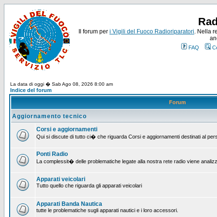
Rad
Il forum per
i Vigili del Fuoco Radioriparatori
. Nella r
an
FAQ
C
La data di oggi � Sab Ago 08, 2026 8:00 am
Indice del forum
Forum
Aggiornamento tecnico
Corsi e aggiornamenti
Qui si discute di tutto ci� che riguarda Corsi e aggiornamenti destinati al pe
Ponti Radio
La complessit� delle problematiche legate alla nostra rete radio viene analiz
Apparati veicolari
Tutto quello che riguarda gli apparati veicolari
Apparati Banda Nautica
tutte le problematiche sugli apparati nautici e i loro accessori.