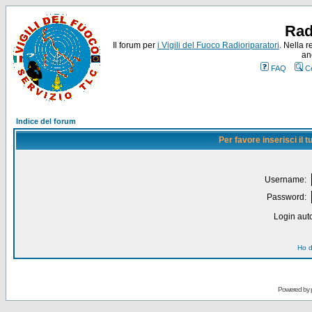
Rad
Il forum per
i Vigili del Fuoco Radioriparatori
. Nella r
an
FAQ
C
Indice del forum
Per favore inserisci il
Username:
Password:
Login auto
Ho d
Powered by