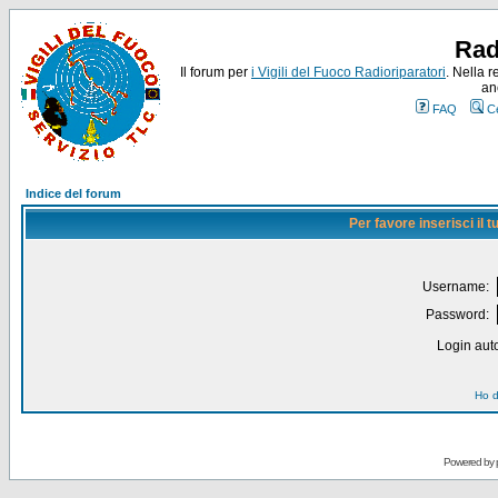
Rad
Il forum per
i Vigili del Fuoco Radioriparatori
. Nella r
an
FAQ
C
Indice del forum
Per favore inserisci il
Username:
Password:
Login auto
Ho d
Powered by