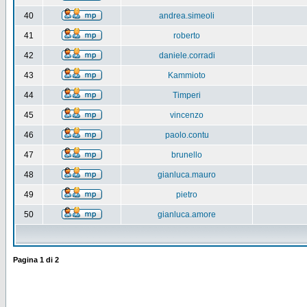
40
andrea.simeoli
41
roberto
42
daniele.corradi
43
Kammioto
44
Timperi
45
vincenzo
46
paolo.contu
47
brunello
48
gianluca.mauro
49
pietro
50
gianluca.amore
Pagina
1
di
2