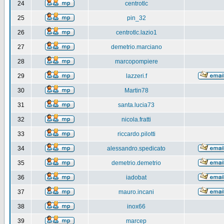
24
centrotlc
25
pin_32
26
centrotlc.lazio1
27
demetrio.marciano
28
marcopompiere
29
lazzeri.f
30
Martin78
31
santa.lucia73
32
nicola.fratti
33
riccardo.pilotti
34
alessandro.spedicato
35
demetrio.demetrio
36
iadobat
37
mauro.incani
38
inox66
39
marcep