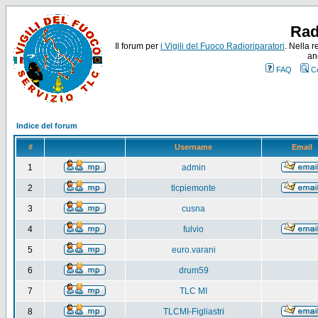
Rad
Il forum per
i Vigili del Fuoco Radioriparatori
. Nella r
an
FAQ
C
Indice del forum
#
Username
Email
1
admin
2
tlcpiemonte
3
cusna
4
fulvio
5
euro.varani
6
drum59
7
TLC MI
8
TLCMI-Figliastri