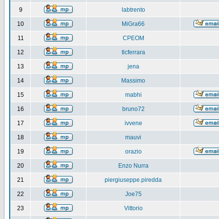
9
labtrento
10
MiGra66
11
CPEOM
12
tlcferrara
13
jena
14
Massimo
15
mabhi
16
bruno72
17
ivvene
18
mauvi
19
orazio
20
Enzo Nurra
21
piergiuseppe.piredda
22
Joe75
23
Vittorio