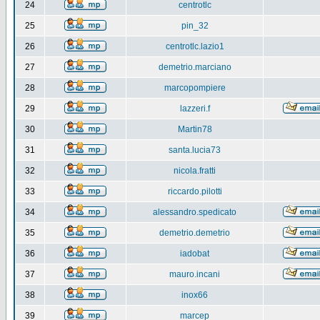
24
centrotlc
25
pin_32
26
centrotlc.lazio1
27
demetrio.marciano
28
marcopompiere
29
lazzeri.f
30
Martin78
31
santa.lucia73
32
nicola.fratti
33
riccardo.pilotti
34
alessandro.spedicato
35
demetrio.demetrio
36
iadobat
37
mauro.incani
38
inox66
39
marcep