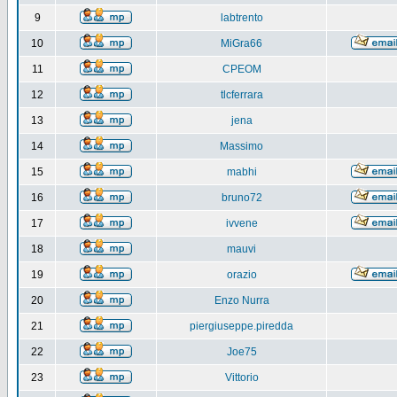
9
labtrento
10
MiGra66
11
CPEOM
12
tlcferrara
13
jena
14
Massimo
15
mabhi
16
bruno72
17
ivvene
18
mauvi
19
orazio
20
Enzo Nurra
21
piergiuseppe.piredda
22
Joe75
23
Vittorio