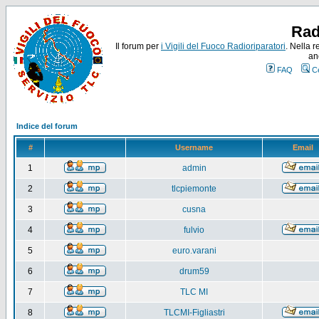
Rad
Il forum per
i Vigili del Fuoco Radioriparatori
. Nella r
an
FAQ
C
Indice del forum
#
Username
Email
1
admin
2
tlcpiemonte
3
cusna
4
fulvio
5
euro.varani
6
drum59
7
TLC MI
8
TLCMI-Figliastri