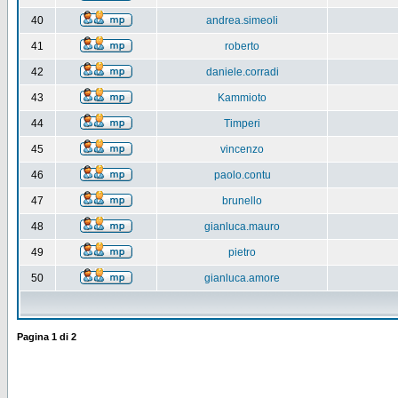
40
andrea.simeoli
41
roberto
42
daniele.corradi
43
Kammioto
44
Timperi
45
vincenzo
46
paolo.contu
47
brunello
48
gianluca.mauro
49
pietro
50
gianluca.amore
Pagina
1
di
2