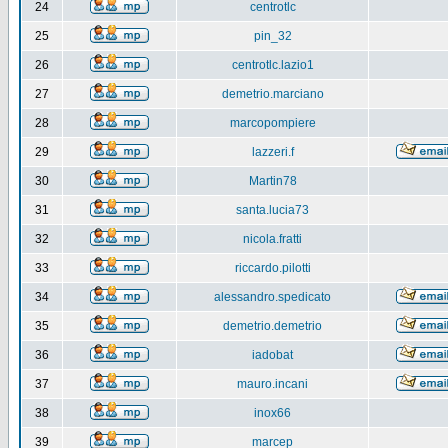
24
centrotlc
25
pin_32
26
centrotlc.lazio1
27
demetrio.marciano
28
marcopompiere
29
lazzeri.f
30
Martin78
31
santa.lucia73
32
nicola.fratti
33
riccardo.pilotti
34
alessandro.spedicato
35
demetrio.demetrio
36
iadobat
37
mauro.incani
38
inox66
39
marcep