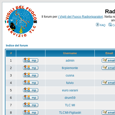
Rad
Il forum per
i Vigili del Fuoco Radioriparatori
. Nella r
an
FAQ
C
Indice del forum
#
Username
Email
1
admin
2
tlcpiemonte
3
cusna
4
fulvio
5
euro.varani
6
drum59
7
TLC MI
8
TLCMI-Figliastri