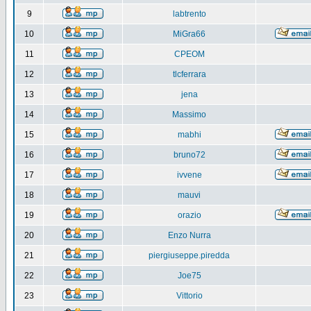
9
labtrento
10
MiGra66
11
CPEOM
12
tlcferrara
13
jena
14
Massimo
15
mabhi
16
bruno72
17
ivvene
18
mauvi
19
orazio
20
Enzo Nurra
21
piergiuseppe.piredda
22
Joe75
23
Vittorio