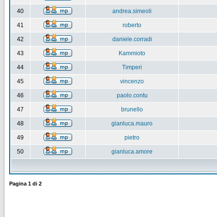
40
andrea.simeoli
41
roberto
42
daniele.corradi
43
Kammioto
44
Timperi
45
vincenzo
46
paolo.contu
47
brunello
48
gianluca.mauro
49
pietro
50
gianluca.amore
Pagina
1
di
2