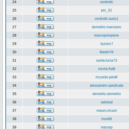
24
centrotlc
25
pin_32
26
centrotlc.lazio1
27
demetrio.marciano
28
marcopompiere
29
lazzeri.f
30
Martin78
31
santa.lucia73
32
nicola.fratti
33
riccardo.pilotti
34
alessandro.spedicato
35
demetrio.demetrio
36
iadobat
37
mauro.incani
38
inox66
39
marcep