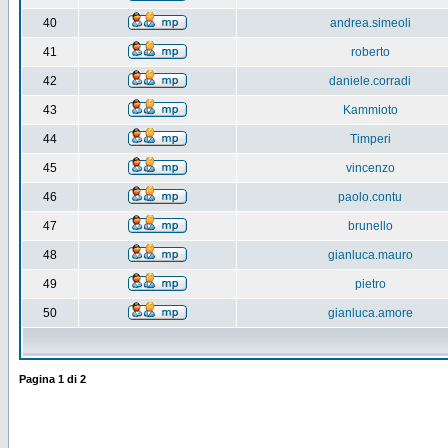
40
andrea.simeoli
41
roberto
42
daniele.corradi
43
Kammioto
44
Timperi
45
vincenzo
46
paolo.contu
47
brunello
48
gianluca.mauro
49
pietro
50
gianluca.amore
Pagina
1
di
2