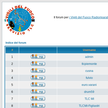
Il forum per
i Vigili del Fuoco Radioriparat
Indice del forum
#
Username
1
admin
2
tlcpiemonte
3
cusna
4
fulvio
5
euro.varani
6
drum59
7
TLC MI
8
TLCMI-Figliastri