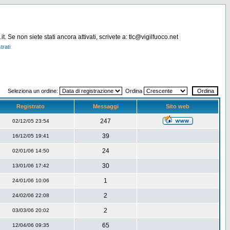
. Se non siete stati ancora attivati, scrivete a: tlc@vigilfuoco.net
trati
Seleziona un ordine:
Ordina
Registrato
Messaggi
Sito web
247
02/12/05 23:54
39
16/12/05 19:41
24
02/01/06 14:50
30
13/01/06 17:42
1
24/01/06 10:06
2
24/02/06 22:08
2
03/03/06 20:02
65
12/04/06 09:35