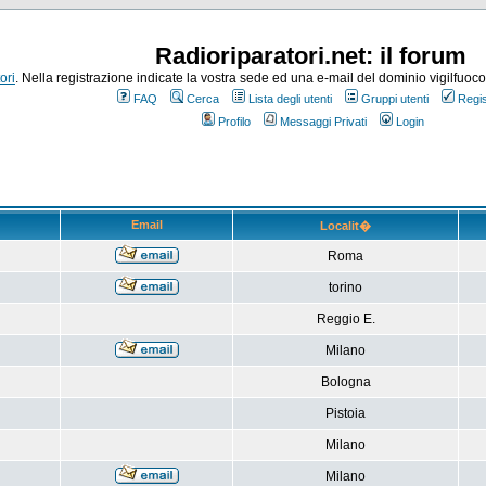
Radioriparatori.net: il forum
ori
. Nella registrazione indicate la vostra sede ed una e-mail del dominio vigilfuoco.it
FAQ
Cerca
Lista degli utenti
Gruppi utenti
Regis
Profilo
Messaggi Privati
Login
Email
Localit�
Roma
torino
Reggio E.
Milano
Bologna
Pistoia
Milano
Milano