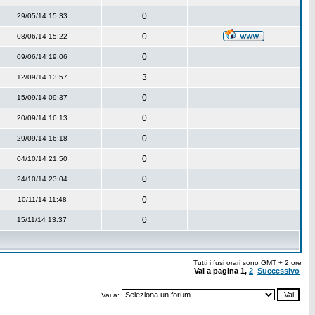
0
29/05/14 15:33
0
08/06/14 15:22
0
09/06/14 19:06
3
12/09/14 13:57
0
15/09/14 09:37
0
20/09/14 16:13
0
29/09/14 16:18
0
04/10/14 21:50
0
24/10/14 23:04
0
10/11/14 11:48
0
15/11/14 13:37
Tutti i fusi orari sono GMT + 2 ore
Vai a pagina
1
,
2
Successivo
Vai a: