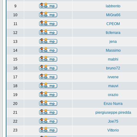
9
labtrento
10
MiGra66
11
CPEOM
12
tlcferrara
13
jena
14
Massimo
15
mabhi
16
bruno72
17
ivvene
18
mauvi
19
orazio
20
Enzo Nurra
21
piergiuseppe.piredda
22
Joe75
23
Vittorio