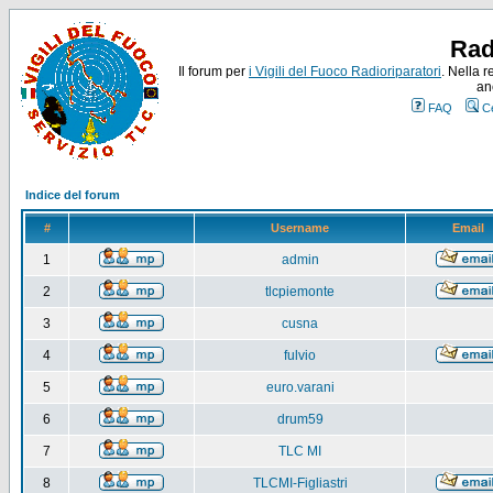
Rad
Il forum per
i Vigili del Fuoco Radioriparatori
. Nella r
an
FAQ
C
Indice del forum
#
Username
Email
1
admin
2
tlcpiemonte
3
cusna
4
fulvio
5
euro.varani
6
drum59
7
TLC MI
8
TLCMI-Figliastri