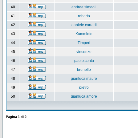
40
andrea.simeoli
41
roberto
42
daniele.corradi
43
Kammioto
44
Timperi
45
vincenzo
46
paolo.contu
47
brunello
48
gianluca.mauro
49
pietro
50
gianluca.amore
Pagina
1
di
2