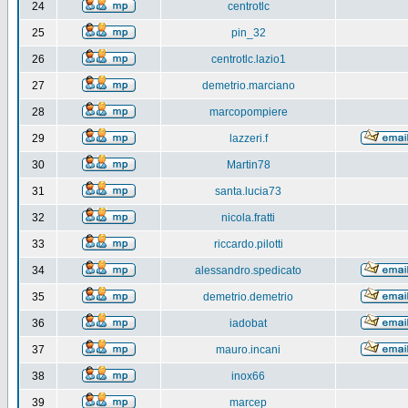
24
centrotlc
25
pin_32
26
centrotlc.lazio1
27
demetrio.marciano
28
marcopompiere
29
lazzeri.f
30
Martin78
31
santa.lucia73
32
nicola.fratti
33
riccardo.pilotti
34
alessandro.spedicato
35
demetrio.demetrio
36
iadobat
37
mauro.incani
38
inox66
39
marcep