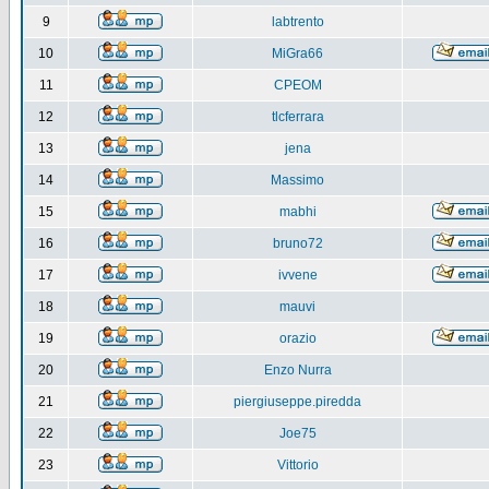
9
labtrento
10
MiGra66
11
CPEOM
12
tlcferrara
13
jena
14
Massimo
15
mabhi
16
bruno72
17
ivvene
18
mauvi
19
orazio
20
Enzo Nurra
21
piergiuseppe.piredda
22
Joe75
23
Vittorio