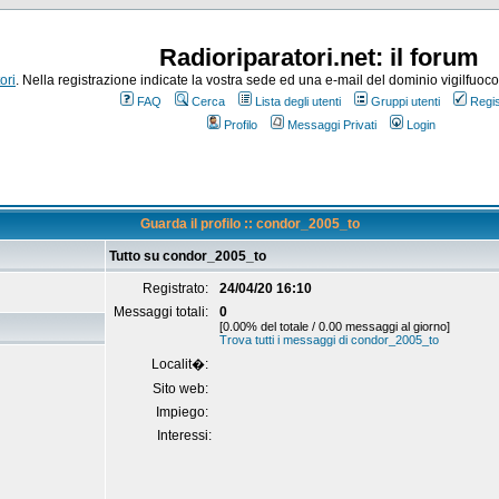
Radioriparatori.net: il forum
ori
. Nella registrazione indicate la vostra sede ed una e-mail del dominio vigilfuoco.it
FAQ
Cerca
Lista degli utenti
Gruppi utenti
Regis
Profilo
Messaggi Privati
Login
Guarda il profilo :: condor_2005_to
Tutto su condor_2005_to
Registrato:
24/04/20 16:10
Messaggi totali:
0
[0.00% del totale / 0.00 messaggi al giorno]
Trova tutti i messaggi di condor_2005_to
Localit�:
Sito web:
Impiego:
Interessi: