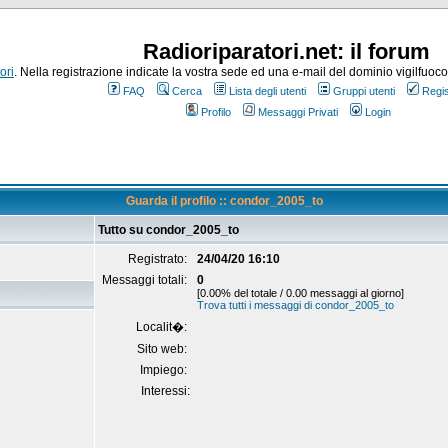
Radioriparatori.net: il forum
ori
. Nella registrazione indicate la vostra sede ed una e-mail del dominio vigilfuoco.it
FAQ
Cerca
Lista degli utenti
Gruppi utenti
Regis
Profilo
Messaggi Privati
Login
Guarda il profilo :: condor_2005_to
Tutto su condor_2005_to
Registrato:
24/04/20 16:10
Messaggi totali:
0
[0.00% del totale / 0.00 messaggi al giorno]
Trova tutti i messaggi di condor_2005_to
Localit�:
Sito web:
Impiego:
Interessi: