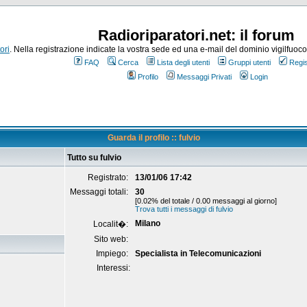
Radioriparatori.net: il forum
ori
. Nella registrazione indicate la vostra sede ed una e-mail del dominio vigilfuoco.it
FAQ
Cerca
Lista degli utenti
Gruppi utenti
Regis
Profilo
Messaggi Privati
Login
Guarda il profilo :: fulvio
Tutto su fulvio
Registrato:
13/01/06 17:42
Messaggi totali:
30
[0.02% del totale / 0.00 messaggi al giorno]
Trova tutti i messaggi di fulvio
Milano
Localit�:
Sito web:
Impiego:
Specialista in Telecomunicazioni
Interessi: