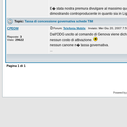
E� stata nostra premura divulgare al massimo ques
dimostrando controproducente in quanto sia in Ligu
Topic:
Tassa di concessione governativa schede TIM
CPEOM
Forum:
Telefonia Mobile
Inviato: Mer Giu 20, 2007 7
Dall'ODG uscito al comando di Genova viene dich
Risposte:
3
nessun costo di attivazione.
Visto:
29622
nessun canone n� tassa governativa.
...
Pagina
1
di
1
Powered by