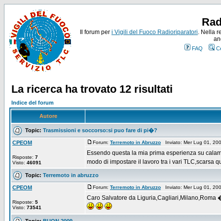
Rad
Il forum per
i Vigili del Fuoco Radioriparatori
. Nella r
an
FAQ
C
La ricerca ha trovato 12 risultati
Indice del forum
Autore
Topic:
Trasmissioni e soccorso:si puo fare di pi�?
CPEOM
Forum:
Terremoto in Abruzzo
Inviato: Mer Lug 01, 2
Essendo questa la mia prima esperienza su calami
Risposte:
7
modo di impostare il lavoro tra i vari TLC,scarsa qu
Visto:
46091
Topic:
Terremoto in abruzzo
CPEOM
Forum:
Terremoto in Abruzzo
Inviato: Mer Lug 01, 2
Caro Salvatore da Liguria,Cagliari,Milano,Roma
Risposte:
5
Visto:
73541
Topic:
BUON 2009