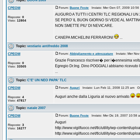
CPEOM
Forum:
Buone Feste
Inviato: Mer Gen 07, 2009 10:5
AUGURO A TUTTI I CENTRI TLC REGIONALI UN 
Risposte:
0
SE PERO' IL BUON GIORNO SI VEDE AL MATTINO
Visto:
12804
NON SMETTE PIU' DI NEVICARE.
CANEPA MICHELINI FERRARONI
...
Topic:
vestiario antifreddo 2008
CPEOM
Forum:
Abbigliamento e attrezzature
Inviato: Mer Nov
Grazie Francesco riscriver� per l�ennesima volta 
Risposte:
0
Egregio Dr.Ing. Dino POGGIALI abbiamo ricevuto la
Visto:
33505
...
Topic:
C'E' UN NEO PAPA' TLC
CPEOM
Forum:
Auguri
Inviato: Lun Feb 11, 2008 11:25 am O
Auguri anche dalla Liguria al nuovo arrivato.
Risposte:
4
Visto:
47817
Topic:
natale 2007
CPEOM
Forum:
Buone Feste
Inviato: Mer Dic 19, 2007 10:58
Auguri
Risposte:
3
http://www.vigilfuoco.net/tlc/utility/wp-content/up
Visto:
16277
http://www.vigilfuoco.net/tlc/utility/wp-content/up