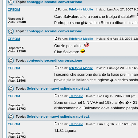
Topic:
conteggio secondi conversazione
CPEOM
Forum:
Telefonia Mobile
Inviato: Lun Ago 27, 2007 9
Caro Salvatore allora vuoi che ti tolga il saluto!!!!!!
Risposte:
5
Visto:
22508
Purtroppo sono gi� stato a Roma a ritirare il mate
Topic:
conteggio secondi conversazione
CPEOM
Forum:
Telefonia Mobile
Inviato: Gio Ago 23, 2007 1
Grazie per l'aiuto.
Risposte:
5
Visto:
22508
Ciao Salvatore
Topic:
conteggio secondi conversazione
CPEOM
Forum:
Telefonia Mobile
Inviato: Lun Ago 20, 2007 6
I secondi che scorrono durante la frase preliminar
Risposte:
5
privata,sia in italiano che inglese � a carico nostro!!!
Visto:
22508
Topic:
Selezione per nuovi radioriparatori vv.f.
CPEOM
Forum:
Editoriale
Inviato: Gio Lug 19, 2007 3:08 pm
Sono entrato nel C.N.VV.F nel 1985 all�et� < 21 s
Risposte:
4
distaccamento di Bolzaneto dove abbiamo pagato c
Visto:
21703
Topic:
Selezione per nuovi radioriparatori vv.f.
CPEOM
Forum:
Editoriale
Inviato: Lun Lug 16, 2007 6:18 pm
T.L.C. Liguria
Risposte:
4
Visto:
21703