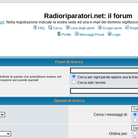
Radioriparatori.net: il forum
ori
. Nella registrazione indicate la vostra sede ed una e-mail del dominio vigilfuoco.it
FAQ
Cerca
Lista degli utenti
Gruppi utenti
Regis
Profilo
Messaggi Privati
Login
Frase di ricerca
efinire le parole che potrebbero essere nel
Cerca per ogni parola oppure usa la fras
vazione per parole parziali
Cerca tutti i termini
Opzioni di ricerca
Cerca i messaggi di:
Ordina per: