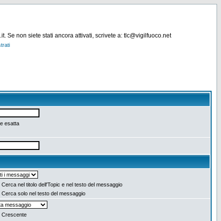
. Se non siete stati ancora attivati, scrivete a: tlc@vigilfuoco.net
trati
e esatta
Cerca nel titolo dell'Topic e nel testo del messaggio
Cerca solo nel testo del messaggio
Crescente