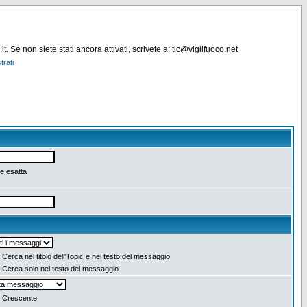
. Se non siete stati ancora attivati, scrivete a: tlc@vigilfuoco.net
trati
e esatta
Cerca nel titolo dell'Topic e nel testo del messaggio
Cerca solo nel testo del messaggio
Crescente