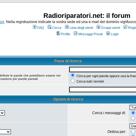
Radioriparatori.net: il forum
ori
. Nella registrazione indicate la vostra sede ed una e-mail del dominio vigilfuoco.it
FAQ
Cerca
Lista degli utenti
Gruppi utenti
Regis
Profilo
Messaggi Privati
Login
Frase di ricerca
efinire le parole che potrebbero essere nel
Cerca per ogni parola oppure usa la fras
vazione per parole parziali
Cerca tutti i termini
Opzioni di ricerca
Cerca i messaggi di:
Ordina per: