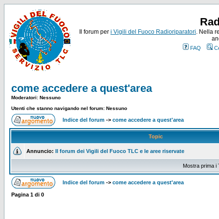
Rad
Il forum per
i Vigili del Fuoco Radioriparatori
. Nella r
an
FAQ
C
come accedere a quest'area
Moderatori: Nessuno
Utenti che stanno navigando nel forum: Nessuno
Indice del forum
->
come accedere a quest'area
Topic
Annuncio:
Il forum dei Vigili del Fuoco TLC e le aree riservate
Mostra prima i 
Indice del forum
->
come accedere a quest'area
Pagina
1
di
0