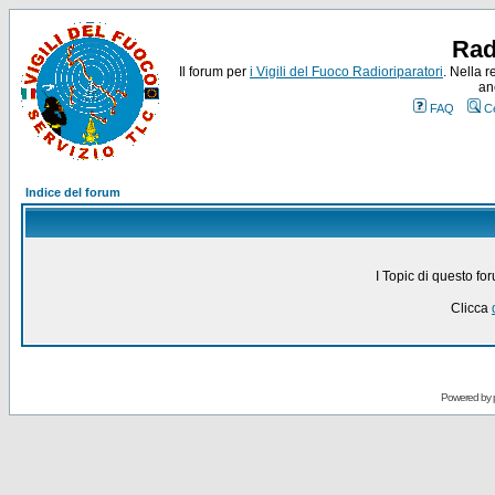
Rad
Il forum per
i Vigili del Fuoco Radioriparatori
. Nella r
an
FAQ
C
Indice del forum
I Topic di questo fo
Clicca
Powered by