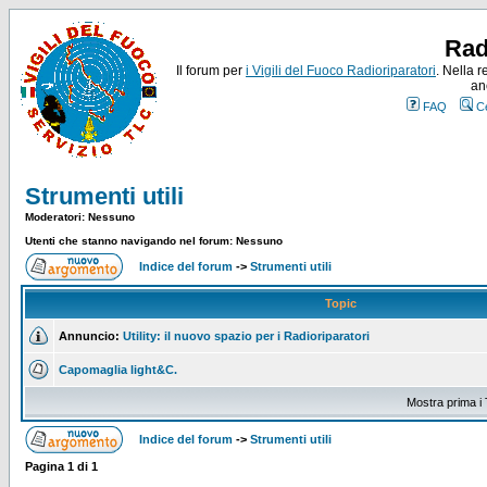
Rad
Il forum per
i Vigili del Fuoco Radioriparatori
. Nella r
an
FAQ
C
Strumenti utili
Moderatori: Nessuno
Utenti che stanno navigando nel forum: Nessuno
Indice del forum
->
Strumenti utili
Topic
Annuncio:
Utility: il nuovo spazio per i Radioriparatori
Capomaglia light&C.
Mostra prima i 
Indice del forum
->
Strumenti utili
Pagina
1
di
1