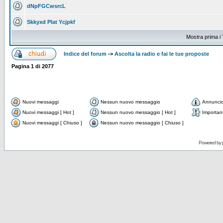
dNpFGCwsrcL
Skkyxd Plat Ycjpkf
Mostra prima i 
Indice del forum
->
Ascolta la radio e fai le tue proposte
Pagina
1
di
2077
Nuovi messaggi
Nessun nuovo messaggio
Annunci
Nuovi messaggi [ Hot ]
Nessun nuovo messaggio [ Hot ]
Importan
Nuovi messaggi [ Chiuso ]
Nessun nuovo messaggio [ Chiuso ]
Powered by