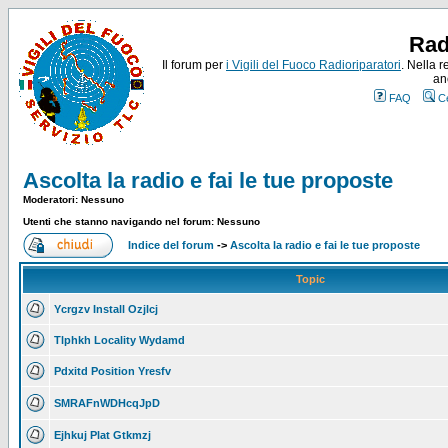
Rad
Il forum per
i Vigili del Fuoco Radioriparatori
. Nella r
an
FAQ
C
Ascolta la radio e fai le tue proposte
Moderatori: Nessuno
Utenti che stanno navigando nel forum: Nessuno
Indice del forum
->
Ascolta la radio e fai le tue proposte
Topic
Ycrgzv Install Ozjlcj
Tlphkh Locality Wydamd
Pdxitd Position Yresfv
SMRAFnWDHcqJpD
Ejhkuj Plat Gtkmzj