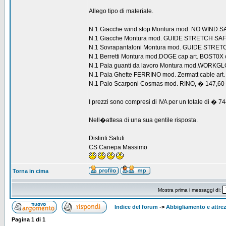
Allego tipo di materiale.
N.1 Giacche wind stop Montura mod. NO WIND S
N.1 Giacche Montura mod. GUIDE STRETCH SAF 
N.1 Sovrapantaloni Montura mod. GUIDE STRET
N.1 Berretti Montura mod.DOGE cap art. BOST0X 
N.1 Paia guanti da lavoro Montura mod.WORKGLO
N.1 Paia Ghette FERRINO mod. Zermatt cable art
N.1 Paio Scarponi Cosmas mod. RINO, � 147,60
I prezzi sono compresi di IVA per un totale di � 7
Nell�attesa di una sua gentile risposta.
Distinti Saluti
CS Canepa Massimo
Torna in cima
Mostra prima i messaggi di:
Indice del forum
->
Abbigliamento e attre
Pagina
1
di
1