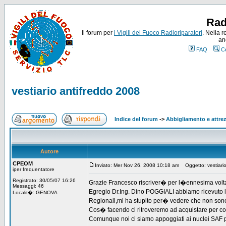
Rad
Il forum per
i Vigili del Fuoco Radioriparatori
. Nella r
an
FAQ
C
vestiario antifreddo 2008
Indice del forum
->
Abbigliamento e attre
Autore
CPEOM
Inviato: Mer Nov 26, 2008 10:18 am
Oggetto: vestiario
iper frequentatore
Registrato: 30/05/07 16:26
Grazie Francesco riscriver� per l�ennesima volta 
Messaggi: 46
Egregio Dr.Ing. Dino POGGIALI abbiamo ricevuto la
Localit�: GENOVA
Regionali,mi ha stupito per� vedere che non sono s
Cos� facendo ci ritroveremo ad acquistare per co
Comunque noi ci siamo appoggiati ai nuclei SAF per 